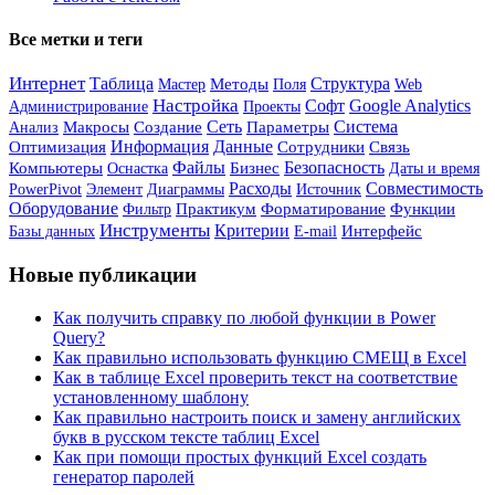
Все метки и теги
Интернет
Таблица
Структура
Мастер
Методы
Поля
Web
Настройка
Софт
Google Analytics
Администрирование
Проекты
Сеть
Система
Анализ
Макросы
Создание
Параметры
Информация
Данные
Сотрудники
Оптимизация
Связь
Файлы
Бизнес
Безопасность
Компьютеры
Оснастка
Даты и время
Расходы
Совместимость
PowerPivot
Элемент
Источник
Диаграммы
Оборудование
Форматирование
Практикум
Функции
Фильтр
Инструменты
Критерии
Базы данных
Интерфейс
E-mail
Новые публикации
Как получить справку по любой функции в Power
Query?
Как правильно использовать функцию СМЕЩ в Excel
Как в таблице Excel проверить текст на соответствие
установленному шаблону
Как правильно настроить поиск и замену английских
букв в русском тексте таблиц Excel
Как при помощи простых функций Excel создать
генератор паролей