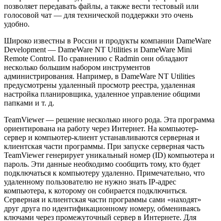
позволяет передавать файлы, а также вести тестовый или
голосовой чат — для технической поддержки это очень
удобно.
Широко известны в России и продукты компании DameWare
Development — DameWare NT Utilities и DameWare Mini
Remote Control. По сравнению с Radmin они обладают
несколько большим набором инструментов
администрирования. Например, в DameWare NT Utilities
предусмотрены удаленный просмотр реестра, удаленная
настройка планировщика, удаленное управление общими
папками и т. д.
TeamViewer — решение несколько иного рода. Эта программа
ориентирована на работу через Интернет. На компьютер-
сервер и компьютер-клиент устанавливаются серверная и
клиентская части программы. При запуске серверная часть
TeamViewer генерирует уникальный номер (ID) компьютера и
пароль. Эти данные необходимо сообщить тому, кто будет
подключаться к компьютеру удаленно. Примечательно, что
удаленному пользователю не нужно знать IP-адрес
компьютера, к которому он собирается подключиться.
Серверная и клиентская части программы сами «находят»
друг друга по идентификационному номеру, обмениваясь
ключами через промежуточный сервер в Интернете. Для