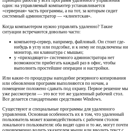
Принцип работы у всех программ удаленного управления
один: на управляемый компьютер устанавливается
«серверная» часть программы, а на тот, за которым сидит
системный администратор — «клиентская».
Когда компьютером нужно управлять удаленно? Такие
ситуации встречаются довольно часто:
компьютер-сервер, например, файловый. Он стоит где-
нибудь в углу или подсобке, и к нему не подключены ни
монитор, ни клавиатура с мышью;
у «приходящего» системного администратора нет
возможности прибегать каждый раз в офис, чтобы
выполнить простейшие операции и настройки.
Или какие-то процедуры наподобие резервного копирования
или обновления программ выполняются по ночам, а
помещение положено сдавать под охрану. Первое решение мы
уже рассмотрели — это все тот же удаленный рабочий стол.
Все делается стандартными средствами Windows.
Существуют и специальные программы для удаленного
управления. Основная особенность их в том, что удаленный
пользователь может взаимодействовать с рабочим столом
локального пользователя: оба видят одно и то же, могут почти
одновременно водить указателем мыши или вводить текст с