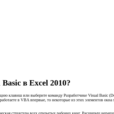
Basic в Excel 2010?
ацию клавиш или выберите команду Разработчике Visual Basic (Dev
ы работаете в VBA впервые, то некоторые из этих элементов окн
ческая структура всех открытых рабочих книг. Расширьте иерарх