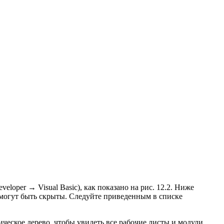
eloper → Visual Basic), как показано на рис. 12.2. Ниже
а могут быть скрыты. Следуйте приведенным в списке
ическое дерево, чтобы увидеть все рабочие листы и модули