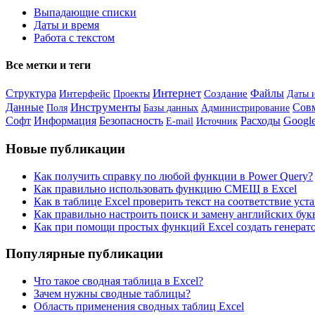
Выпадающие списки
Даты и время
Работа с текстом
Все метки и теги
Интернет
Структура
Файлы
Интерфейс
Создание
Проекты
Даты 
Инструменты
Данные
Сов
Базы данных
Администрирование
Поля
Софт
Информация
Безопасность
Расходы
Google
Источник
E-mail
Новые публикации
Как получить справку по любой функции в Power Query?
Как правильно использовать функцию СМЕЩ в Excel
Как в таблице Excel проверить текст на соответствие ус
Как правильно настроить поиск и замену английских букв
Как при помощи простых функций Excel создать генерат
Популярные публикации
Что такое сводная таблица в Excel?
Зачем нужны сводные таблицы?
Область применения сводных таблиц Excel