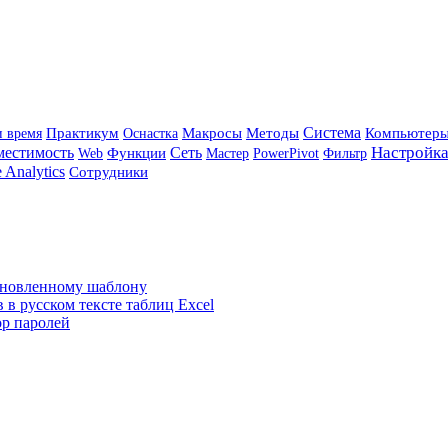
Система
Практикум
Макросы
Методы
Компьютер
и время
Оснастка
Настройк
местимость
Сеть
Функции
Мастер
PowerPivot
Web
Фильтр
 Analytics
Сотрудники
тановленному шаблону
 в русском тексте таблиц Excel
ор паролей