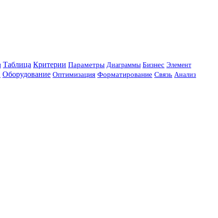
Таблица
Критерии
Бизнес
ы
Параметры
Элемент
Диаграммы
а
Оборудование
Форматирование
Оптимизация
Связь
Анализ