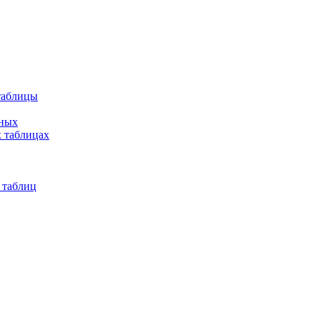
таблицы
нных
 таблицах
 таблиц