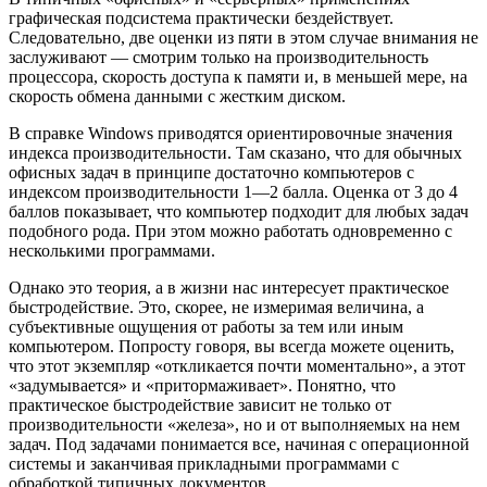
графическая подсистема практически бездействует.
Следовательно, две оценки из пяти в этом случае внимания не
заслуживают — смотрим только на производительность
процессора, скорость доступа к памяти и, в меньшей мере, на
скорость обмена данными с жестким диском.
В справке Windows приводятся ориентировочные значения
индекса производительности. Там сказано, что для обычных
офисных задач в принципе достаточно компьютеров с
индексом производительности 1—2 балла. Оценка от 3 до 4
баллов показывает, что компьютер подходит для любых задач
подобного рода. При этом можно работать одновременно с
несколькими программами.
Однако это теория, а в жизни нас интересует практическое
быстродействие. Это, скорее, не измеримая величина, а
субъективные ощущения от работы за тем или иным
компьютером. Попросту говоря, вы всегда можете оценить,
что этот экземпляр «откликается почти моментально», а этот
«задумывается» и «притормаживает». Понятно, что
практическое быстродействие зависит не только от
производительности «железа», но и от выполняемых на нем
задач. Под задачами понимается все, начиная с операционной
системы и заканчивая прикладными программами с
обработкой типичных документов.