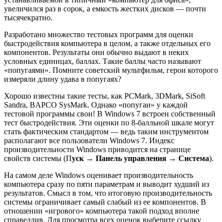
увеличился раз в сорок, а емкость жестких дисков — почти
тысячекратно.
Разработано множество тестовых программ для оценки
быстродействия компьютера в целом, а также отдельных его
компонентов. Результаты они обычно выдают в неких
условных единицах, баллах. Такие баллы часто называют
«попугаями». Помните советский мультфильм, герои которого
измеряли длину удава в попугаях?
Хорошо известны такие тесты, как PCMark, 3DMark, SiSoft
Sandra, BAPCO SysMark. Однако «попугаи» у каждой
тестовой программы свои! В Windows 7 встроен собственный
тест быстродействия. Эти оценки по 8-балльной шкале могут
стать фактическим стандартом — ведь таким инструментом
располагают все пользователи Windows 7. Индекс
производительности Windows приводится на странице
свойств системы (П
уск → Панель управления → Система
).
На самом деле Windows оценивает производительность
компьютера сразу по пяти параметрам и выводит худший из
результатов. Смысл в том, что итоговую производительность
системы ограничивает самый слабый из ее компонентов. В
отношении «игрового» компьютера такой подход вполне
справедлив. Для просмотра всех оценок выберите ссылку