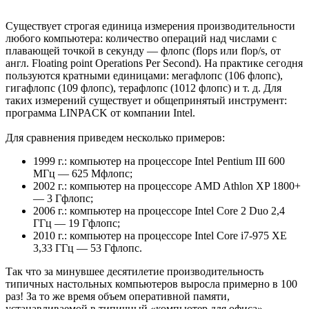
Существует строгая единица измерения производительности
любого компьютера: количество операций над числами с
плавающей точкой в секунду — флопс (flops или flop/s, от
англ. Floating point Operations Per Second). На практике сегодня
пользуются кратными единицами: мегафлопс (106 флопс),
гигафлопс (109 флопс), терафлопс (1012 флопс) и т. д. Для
таких измерений существует и общепринятый инструмент:
программа LINPACK от компании Intel.
Для сравнения приведем несколько примеров:
1999 г.: компьютер на процессоре Intel Pentium III 600
МГц — 625 Мфлопс;
2002 г.: компьютер на процессоре AMD Athlon XP 1800+
— 3 Гфлопс;
2006 г.: компьютер на процессоре Intel Core 2 Duo 2,4
ГГц — 19 Гфлопс;
2010 г.: компьютер на процессоре Intel Core i7-975 XE
3,33 ГГц — 53 Гфлопс.
Так что за минувшее десятилетие производительность
типичных настольных компьютеров выросла примерно в 100
раз! За то же время объем оперативной памяти,
устанавливаемой в типичный «компьютер для офиса»,