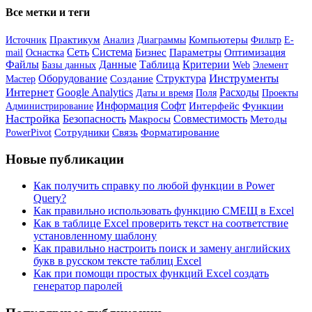
Все метки и теги
Источник
Практикум
Анализ
Компьютеры
Диаграммы
Фильтр
E-
Сеть
Система
Бизнес
Параметры
Оптимизация
mail
Оснастка
Файлы
Данные
Таблица
Критерии
Базы данных
Элемент
Web
Инструменты
Оборудование
Структура
Мастер
Создание
Интернет
Google Analytics
Расходы
Даты и время
Поля
Проекты
Информация
Софт
Администрирование
Интерфейс
Функции
Настройка
Безопасность
Совместимость
Макросы
Методы
Сотрудники
Форматирование
PowerPivot
Связь
Новые публикации
Как получить справку по любой функции в Power
Query?
Как правильно использовать функцию СМЕЩ в Excel
Как в таблице Excel проверить текст на соответствие
установленному шаблону
Как правильно настроить поиск и замену английских
букв в русском тексте таблиц Excel
Как при помощи простых функций Excel создать
генератор паролей