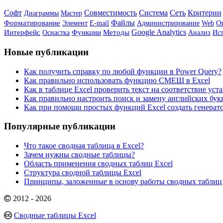
Софт
Совместимость
Система
Сеть
Критерии
Мастер
Диаграммы
Форматирование
Файлы
Элемент
Администрирование
О
E-mail
Web
Google Analytics
Интерфейс
Функции
Методы
Анализ
Ис
Оснастка
Новые публикации
Как получить справку по любой функции в Power Query?
Как правильно использовать функцию СМЕЩ в Excel
Как в таблице Excel проверить текст на соответствие ус
Как правильно настроить поиск и замену английских букв
Как при помощи простых функций Excel создать генерат
Популярные публикации
Что такое сводная таблица в Excel?
Зачем нужны сводные таблицы?
Область применения сводных таблиц Excel
Структура сводной таблицы Excel
Принципы, заложенные в основу работы сводных таблиц 
2012 - 2026
Сводные таблицы Excel