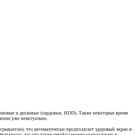
лэшовые и дисковые (хардовые, HDD). Также некоторые время
ление уже неактуально.
игрыватели), что автоматически предполагает здоровый экран и
ще много, так что такие девайсы можно использовать в