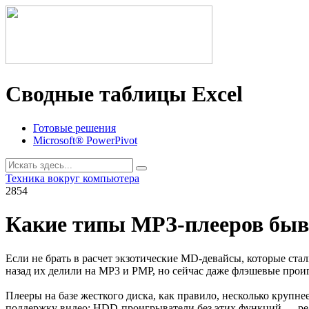
Сводные таблицы Excel
Готовые решения
Microsoft® PowerPivot
Техника вокруг компьютера
2854
Какие типы МРЗ-плееров бы
Если не брать в расчет экзотические MD-девайсы, которые ст
назад их делили на МР3 и РМР, но сейчас даже флэшевые проиг
Плееры на базе жесткого диска, как правило, несколько крупн
поддержку видео; HDD-проигрыватели без этих функций — редк