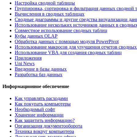
Настройка сводной таблицы
Группировка, сортировка и фильтрация данных сводной 
Вычисления в сводных таблицах
Сводные диаграммы и другие средства визуализации да
Использование нескольких источников данных в сводных
Совместное использование сводных таблиц
Кубы данных OLAP
Обработка данных с помощью модуля PowerPivot
Использование макросов для улучшения отчетов сводных
Использование VBA для создания сводных таблиц
Приложения
Uni News
Введение в базы данных
Разработка баз данных
Информационное обеспечение
Как управлять расходами
Как покупать компьютеры
Необходимый софт
Хранение информации
Как защитить информацию?
Организация документооборота
Техника вокруг компьютера
Локальная сеть малого офиса