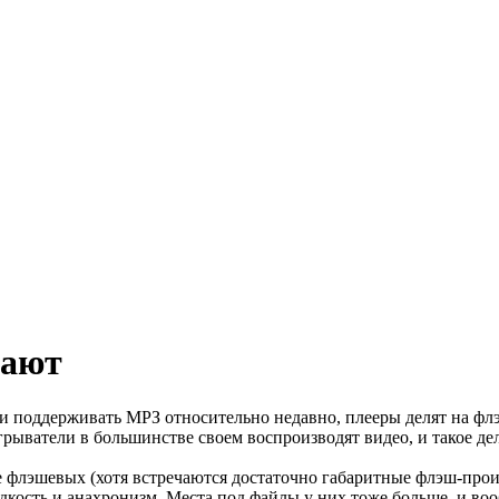
вают
али поддерживать МРЗ относительно недавно, плееры делят на ф
рыватели в большинстве своем воспроизводят видео, и такое де
ее флэшевых (хотя встречаются достаточно габаритные флэш-про
ость и анахронизм. Места под файлы у них тоже больше, и вооб