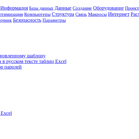
Информация
Данные
Оборудование
Базы данных
Создание
Проект
Интернет
Структура
Рас
птимизация
Компьютеры
Связь
Макросы
Безопасность
точник
Параметры
тановленному шаблону
 в русском тексте таблиц Excel
ор паролей
Excel