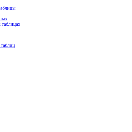
таблицы
нных
 таблицах
 таблиц