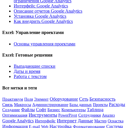
ограничения Google Analytics
Интерфейс Google Analytics
Описание отчетов Google Analytics
Установка Google Analytics
Как внедрить Google Analytics
Excel: Управление проектами
Основы управления проектами
Excel: Готовые решения
Выпадающие списки
Даты и время
Работа с текстом
Все метки и теги
Оборудование
Сеть
Безопасность
Практикум
Элемент
Поля
Расходы
Связь
Макросы
Администрирование
Базы данных
Проекты
Файлы
Софт
Бизнес
Таблица
Создание
Компьютеры
Инструменты
Сотрудники
Оптимизация
PowerPivot
Анализ
Интернет
Google Analytics
Данные
Интерфейс
Мастер
Оснастка
Настройка
Информация
Форматирование
Система
E-mail
Web