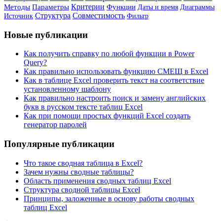
Критерии
Методы
Параметры
Функции
Даты и время
Диаграммы
Структура
Совместимость
Источник
Фильтр
Новые публикации
Как получить справку по любой функции в Power
Query?
Как правильно использовать функцию СМЕЩ в Excel
Как в таблице Excel проверить текст на соответствие
установленному шаблону
Как правильно настроить поиск и замену английских
букв в русском тексте таблиц Excel
Как при помощи простых функций Excel создать
генератор паролей
Популярные публикации
Что такое сводная таблица в Excel?
Зачем нужны сводные таблицы?
Область применения сводных таблиц Excel
Структура сводной таблицы Excel
Принципы, заложенные в основу работы сводных
таблиц Excel