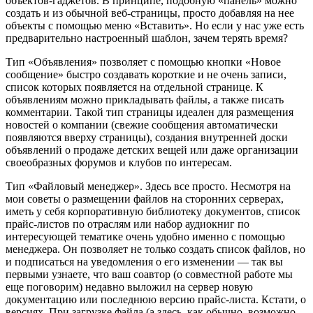
объектов-гаджетов. В принципе, подобную «панель» можно
создать и из обычной веб-страницы, просто добавляя на нее
объекты с помощью меню «Вставить». Но если у нас уже есть
предварительно настроенный шаблон, зачем терять время?
Тип «Объявления» позволяет с помощью кнопки «Новое
сообщение» быстро создавать короткие и не очень записи,
список которых появляется на отдельной странице. К
объявлениям можно прикладывать файлы, а также писать
комментарии. Такой тип страницы идеален для размещения
новостей о компании (свежие сообщения автоматически
появляются вверху страницы), создания внутренней доски
объявлений о продаже детских вещей или даже организации
своеобразных форумов и клубов по интересам.
Тип «Файловый менеджер». Здесь все просто. Несмотря на
мои советы о размещении файлов на сторонних серверах,
иметь у себя корпоративную библиотеку документов, список
прайс-листов по отраслям или набор аудиокниг по
интересующей тематике очень удобно именно с помощью
менеджера. Он позволяет не только создать список файлов, но
и подписаться на уведомления о его изменении — так вы
первыми узнаете, что ваш соавтор (о совместной работе мы
еще поговорим) недавно выложил на сервер новую
документацию или последнюю версию прайс-листа. Кстати, о
версиях. При загрузке файла (а здесь, как обычно, возможно