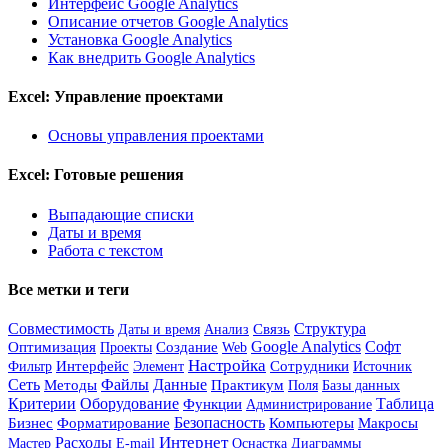
Интерфейс Google Analytics
Описание отчетов Google Analytics
Установка Google Analytics
Как внедрить Google Analytics
Excel: Управление проектами
Основы управления проектами
Excel: Готовые решения
Выпадающие списки
Даты и время
Работа с текстом
Все метки и теги
Совместимость
Структура
Анализ
Связь
Даты и время
Google Analytics
Софт
Оптимизация
Создание
Проекты
Web
Настройка
Сотрудники
Интерфейс
Элемент
Источник
Фильтр
Сеть
Файлы
Данные
Методы
Практикум
Базы данных
Поля
Критерии
Оборудование
Таблица
Функции
Администрирование
Бизнес
Форматирование
Безопасность
Компьютеры
Макросы
Интернет
Расходы
Мастер
E-mail
Оснастка
Диаграммы