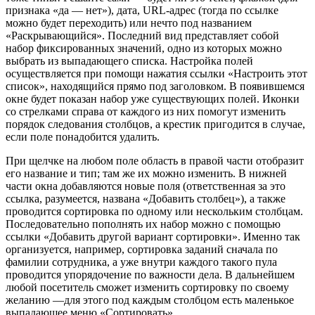
признака «да — нет»), дата, URL-адрес (тогда по ссылке
можно будет переходить) или нечто под названием
«Раскрывающийся». Последний вид представляет собой
набор фиксированных значений, одно из которых можно
выбрать из выпадающего списка. Настройка полей
осуществляется при помощи нажатия ссылки «Настроить этот
список», находящийся прямо под заголовком. В появившемся
окне будет показан набор уже существующих полей. Иконки
со стрелками справа от каждого из них помогут изменить
порядок следования столбцов, а крестик пригодится в случае,
если поле понадобится удалить.
При щелчке на любом поле область в правой части отобразит
его название и тип; там же их можно изменить. В нижней
части окна добавляются новые поля (ответственная за это
ссылка, разумеется, названа «Добавить столбец»), а также
проводится сортировка по одному или нескольким столбцам.
Последовательно пополнять их набор можно с помощью
ссылки «Добавить другой вариант сортировки». Именно так
организуется, например, сортировка заданий сначала по
фамилии сотрудника, а уже внутри каждого такого пула
проводится упорядочение по важности дела. В дальнейшем
любой посетитель сможет изменить сортировку по своему
желанию —для этого под каждым столбцом есть маленькое
выпадающее меню «Сортировать».