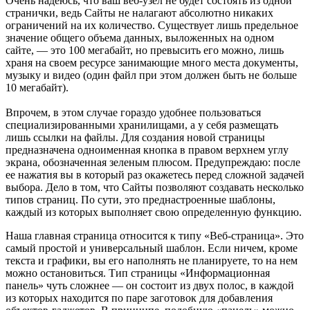
Очень надеюсь, что ваш веб-узел не будет состоять из одной
странички, ведь Сайты не налагают абсолютно никаких
ограничений на их количество. Существует лишь предельное
значение общего объема данных, выложенных на одном
сайте, — это 100 мегабайт, но превысить его можно, лишь
храня на своем ресурсе занимающие много места документы,
музыку и видео (один файл при этом должен быть не больше
10 мегабайт).
Впрочем, в этом случае гораздо удобнее пользоваться
специализированными хранилищами, а у себя размещать
лишь ссылки на файлы. Для создания новой страницы
предназначена одноименная кнопка в правом верхнем углу
экрана, обозначенная зеленым плюсом. Предупреждаю: после
ее нажатия вы в который раз окажетесь перед сложной задачей
выбора. Дело в том, что Сайты позволяют создавать несколько
типов страниц. По сути, это преднастроенные шаблоны,
каждый из которых выполняет свою определенную функцию.
Наша главная страница относится к типу «Веб-страница». Это
самый простой и универсальный шаблон. Если ничем, кроме
текста и графики, вы его наполнять не планируете, то на нем
можно остановиться. Тип страницы «Информационная
панель» чуть сложнее — он состоит из двух полос, в каждой
из которых находится по паре заготовок для добавления