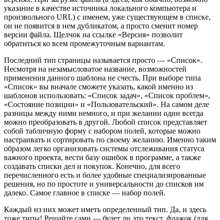
указание в качестве источника локального компьютера и
произвольного URL) с именем, уже существующем в списке,
он не появится в нем дубликатом, а просто сменит номер
версии файла. Щелчок на ссылке «Версия» позволит
обратиться ко всем промежуточным вариантам.
Последний тип страницы называется просто — «Список».
Несмотря на незамысловатое название, возможностей
применения данного шаблона не счесть. При выборе типа
«Список» вы вначале сможете указать, какой именно из
шаблонов использовать: «Список задач», «Список проблем»,
«Состояние позиции» и «Пользовательский». На самом деле
разницы между ними немного, и при желании один всегда
можно преобразовать в другой. Любой список представляет
собой табличную форму с набором полей, которые можно
настраивать и сортировать по своему желанию. Именно таким
образом легко организовать системы отслеживания статуса
важного проекта, вести базу ошибок в программе, а также
создавать списки дел и покупок. Конечно, для всего
перечисленного есть и более удобные специализированные
решения, но по простоте и универсальности до списков им
далеко. Самое главное в списке — набор полей.
Каждый из них может иметь определенный тип. Да, и здесь
тоже типы! Решайте сами — будет ли это текст, флажок (для