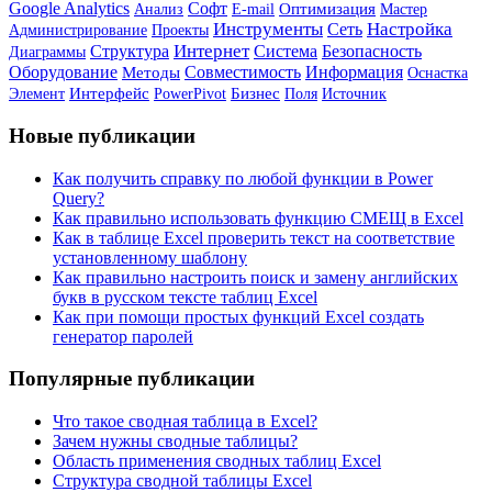
Google Analytics
Софт
Анализ
Оптимизация
Мастер
E-mail
Инструменты
Настройка
Сеть
Администрирование
Проекты
Интернет
Структура
Система
Безопасность
Диаграммы
Оборудование
Совместимость
Информация
Методы
Оснастка
Бизнес
Элемент
Интерфейс
PowerPivot
Источник
Поля
Новые публикации
Как получить справку по любой функции в Power
Query?
Как правильно использовать функцию СМЕЩ в Excel
Как в таблице Excel проверить текст на соответствие
установленному шаблону
Как правильно настроить поиск и замену английских
букв в русском тексте таблиц Excel
Как при помощи простых функций Excel создать
генератор паролей
Популярные публикации
Что такое сводная таблица в Excel?
Зачем нужны сводные таблицы?
Область применения сводных таблиц Excel
Структура сводной таблицы Excel