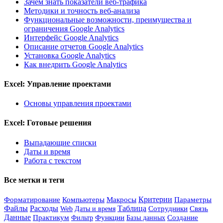
Зачем знать показатели веб-трафика
Методики и точность веб-анализа
Функциональные возможности, преимущества и
ограничения Google Analytics
Интерфейс Google Analytics
Описание отчетов Google Analytics
Установка Google Analytics
Как внедрить Google Analytics
Excel: Управление проектами
Основы управления проектами
Excel: Готовые решения
Выпадающие списки
Даты и время
Работа с текстом
Все метки и теги
Форматирование
Критерии
Компьютеры
Макросы
Параметры
Файлы
Расходы
Таблица
Сотрудники
Связь
Web
Даты и время
Данные
Практикум
Функции
Базы данных
Создание
Фильтр