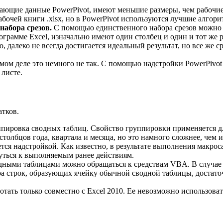
чающие данные PowerPivot, имеют меньшие размеры, чем рабоч
абочей книги .xlsx, но в PowerPivot используются лучшие алгор
набора срезов.
С помощью единственного набора срезов можно к
грамме Excel, изначально имеют один столбец и один и тот же ра
 далеко не всегда достигается идеальный результат, но все же ср
мом деле это немного не так. С помощью надстройки PowerPivot 
 листе.
атков.
пировка сводных таблиц. Свойство группировки применяется дл
толбцов года, квартала и месяца, но это намного сложнее, чем 
ется надстройкой. Как известно, в результате выполнения макро
нуться к выполняемым ранее действиям.
дными таблицами можно обращаться к средствам VBA. В случае
а строк, образующих ячейку обычной сводной таблицы, достато
тать только совместно с Excel 2010. Ее невозможно использовать