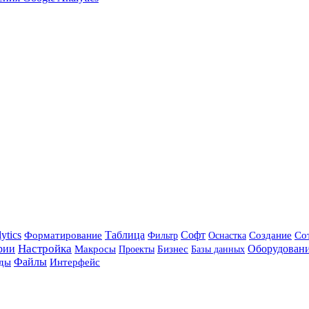
ytics
Форматирование
Таблица
Софт
Со
Создание
Фильтр
Оснастка
Настройка
рии
Бизнес
Оборудован
Макросы
Базы данных
Проекты
Файлы
ды
Интерфейс