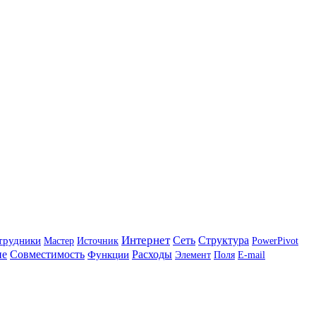
Интернет
трудники
Сеть
Структура
Мастер
Источник
PowerPivot
ие
Совместимость
Расходы
Функции
Элемент
Поля
E-mail