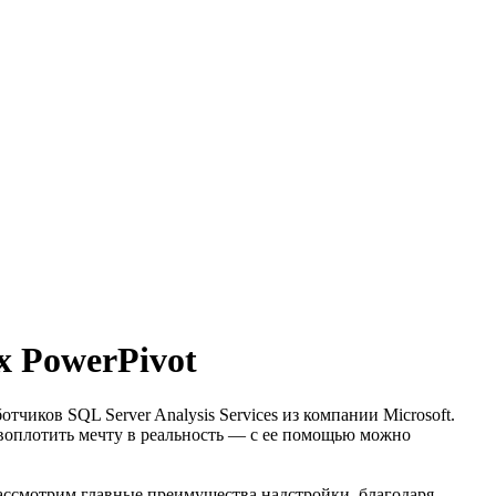
х PowerPivot
чиков SQL Server Analysis Services из компании Microsoft.
а воплотить мечту в реальность — с ее помощью можно
рассмотрим главные преимущества надстройки, благодаря