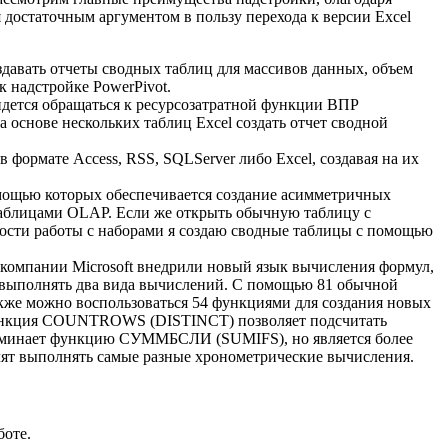
 достаточным аргументом в пользу перехода к версии Excel
давать отчеты сводных таблиц для массивов данных, объем
к надстройке PowerPivot.
идется обращаться к ресурсозатратной функции ВПР
основе нескольких таблиц Excel создать отчет сводной
 формате Access, RSS, SQLServer либо Excel, создавая на их
мощью которых обеспечивается создание асимметричных
таблицами OLAP. Если же открыть обычную таблицу с
ости работы с наборами я создаю сводные таблицы с помощью
 компании Microsoft внедрили новый язык вычисления формул,
о выполнять два вида вычислений. С помощью 81 обычной
акже можно воспользоваться 54 функциями для создания новых
 функция COUNTROWS (DISTINCT) позволяет подсчитать
поминает функцию СУММБСЛИ (SUMIFS), но является более
т выполнять самые разные хронометрические вычисления.
боте.