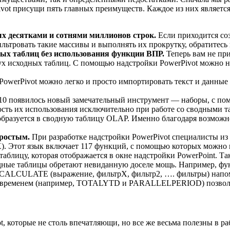
vot присущи пять главных преимуществ. Каждое из них является
х десятками и сотнями миллионов строк.
Если приходится соз
ильтровать такие массивы и выполнять их прокрутку, обратитесь 
ных таблиц без использования функции ВПР.
Теперь вам не пр
 исходных таблиц. С помощью надстройки PowerPivot можно на 
PowerPivot можно легко и просто импортировать текст и данные в
10 появилось новый замечательный инструмент — наборы, с по
сть их использования исключительно при работе со сводными 
образуется в сводную таблицу OLAP. Именно благодаря возможн
простым.
При разработке надстройки PowerPivot специалисты из
DAX). Этот язык включает 117 функций, с помощью которых можн
аблицу, которая отображается в окне надстройки PowerPoint. Т
водные таблицы обретают невиданную доселе мощь. Например,
я CALCULATE (выражение, фильтрХ, фильтр2, …. фильтры) на
со временем (например, TOTALYTD и PARALLELPERIOD) позволя
 которые не столь впечатляющи, но все же весьма полезны в ра