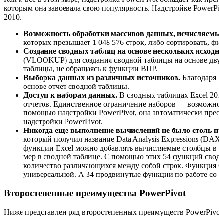
которым она завоевала свою популярность. Надстройке PowerPi
2010.
Возможность обработки массивов данных, исчисляемы
которых превышает 1 048 576 строк, либо сортировать, ф
Создание сводных таблиц на основе нескольких исход
(VLOOKUP) для создания сводной таблицы на основе двух
таблицы, не обращаясь к функции ВПР.
Выборка данных из различных источников.
Благодаря 
основе отчет сводной таблицы.
Доступ к наборам данных.
В сводных таблицах Excel 20
отчетов. Единственное ограничение наборов — возможно
помощью надстройки PowerPivot, она автоматически пре
надстройки PowerPivot.
Никогда еще выполнение вычислений не было столь 
который получил название Data Analysis Expressions (
функции Excel можно добавлять вычисляемые столбцы в т
мер в сводной таблице. С помощью этих 54 функций с
количество различающихся между собой строк. Функци
универсальной. А 34 продвинутые функции по работе 
Второстепенные преимущества PowerPivot
Ниже представлен ряд второстепенных преимуществ PowerPivot,