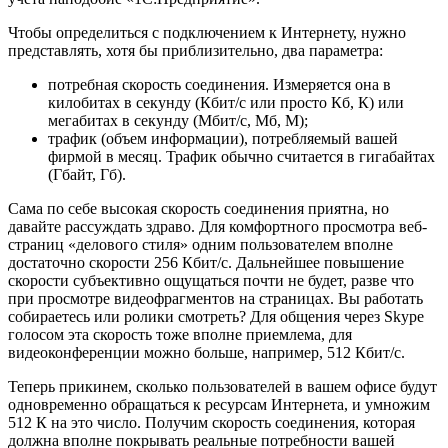
Чтобы определиться с подключением к Интернету, нужно
представлять, хотя бы приблизительно, два параметра:
потребная скорость соединения. Измеряется она в
килобитах в секунду (Кбит/с или просто Кб, К) или
мегабитах в секунду (Мбит/с, Мб, М);
трафик (объем информации), потребляемый вашей
фирмой в месяц. Трафик обычно считается в гигабайтах
(Гбайт, Гб).
Сама по себе высокая скорость соединения приятна, но
давайте рассуждать здраво. Для комфортного просмотра веб-
страниц «делового стиля» одним пользователем вполне
достаточно скорости 256 Кбит/с. Дальнейшее повышение
скорости субъективно ощущаться почти не будет, разве что
при просмотре видеофрагментов на страницах. Вы работать
собираетесь или ролики смотреть? Для общения через Skype
голосом эта скорость тоже вполне приемлема, для
видеоконференции можно больше, например, 512 Кбит/с.
Теперь прикинем, сколько пользователей в вашем офисе будут
одновременно обращаться к ресурсам Интернета, и умножим
512 К на это число. Получим скорость соединения, которая
должна вполне покрывать реальные потребности вашей