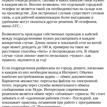
первую очередь решите, сколько и каких каналов связи нужно
в каждом месте. Вполне возможно, что отдельный городской
телефон не является такой уж необходимостью на складе или
на производстве. Для экстренных случаев существует сотовая
связь, а для рабочей коммуникации более выгодными и
удобными могут оказаться другие решения: IP-телефония,
мини-АТС.
Возможность прокладки собственных проводов и кабелей
между подразделениями нужно рассматривать в каждом
конкретном случае. Длина линии в локальной сети на витой
паре может доходить до 100 м, примерно на такое же
расстояние способна «бить» и беспроводная сеть. В общем
случае «свои линии» вместо нескольких «чужих», как
правило, окупаются за год!
Если подразделения разбросаны по городу, решите, насколько
в каждом из них необходим выход в Интернет. Обычно
наиболее востребованная задача — обмен документами.
Вариантов множество: пересылка файлов по электронной
почте, передача через службы моментального обмена
сообщениями или Skype. Интересным современным
решением является обмен через «облачные» сервисы. Не стоит
забывать и об «удаленном рабочем столе». Последний, как
показывает практика, незаменим при работе с программами
учета наподобие «1С:Предприятие».