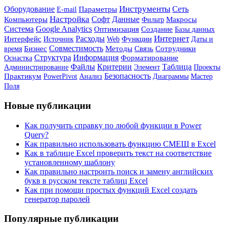
Инструменты
Оборудование
Сеть
Параметры
E-mail
Настройка
Софт
Данные
Компьютеры
Макросы
Фильтр
Система
Google Analytics
Оптимизация
Создание
Базы данных
Интернет
Расходы
Интерфейс
Источник
Функции
Web
Даты и
Бизнес
Совместимость
Сотрудники
Методы
Связь
время
Структура
Информация
Форматирование
Оснастка
Файлы
Критерии
Таблица
Администрирование
Элемент
Проекты
Безопасность
Практикум
PowerPivot
Анализ
Мастер
Диаграммы
Поля
Новые публикации
Как получить справку по любой функции в Power
Query?
Как правильно использовать функцию СМЕЩ в Excel
Как в таблице Excel проверить текст на соответствие
установленному шаблону
Как правильно настроить поиск и замену английских
букв в русском тексте таблиц Excel
Как при помощи простых функций Excel создать
генератор паролей
Популярные публикации