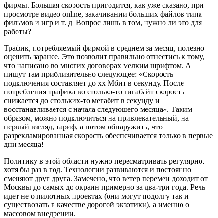
фирмы. Большая скорость пригодится, как уже сказано, при
просмотре видео online, закачивании больших файлов типа
фильмов и игр и т. д. Вопрос лишь в том, нужно ли это для
работы?
Трафик, потребляемый фирмой в среднем за месяц, полезно
оценить заранее. Это позволит правильно отнестись к тому,
что написано во многих договорах мелким шрифтом. А
пишут там приблизительно следующее: «Скорость
подключения составляет до xx Мбит в секунду. После
потребления трафика во столько-то гигабайт скорость
снижается до стольких-то мегабит в секунду и
восстанавливается с начала следующего месяца». Таким
образом, можно подключиться на привлекательный, на
первый взгляд, тариф, а потом обнаружить, что
разрекламированная скорость обеспечивается только в первые
дни месяца!
Политику в этой области нужно пересматривать регулярно,
хотя бы раз в год. Технологии развиваются и постоянно
сменяют друг друга. Замечено, что ветер перемен доходит от
Москвы до самых до окраин примерно за два-три года. Речь
идет не о пилотных проектах (они могут подолгу так и
существовать в качестве дорогой экзотики), а именно о
массовом внедрении.