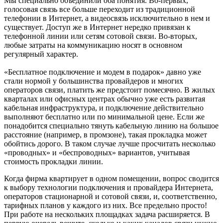
Мы специально объединили оба понятия. Во-первых,
голосовая связь все больше переходит из традиционной
телефонии в Интернет, а видеосвязь исключительно в нем и
существует. Доступ же в Интернет нередко привязан к
телефонной линии или сетям сотовой связи. Во-вторых,
любые затраты на коммуникацию носят в основном
регулярный характер.
«Бесплатное подключение и модем в подарок» давно уже
стали нормой у большинства провайдеров и многих
операторов связи, платить же предстоит помесячно. В жилых
кварталах или офисных центрах обычно уже есть развитая
кабельная инфраструктура, и подключение действительно
выполняют бесплатно или по минимальной цене. Если же
понадобится специально тянуть кабельную линию на большое
расстояние (например, в промзоне), такая прокладка может
обойтись дорого. В таком случае лучше просчитать несколько
«проводных» и «беспроводных» вариантов, учитывая
стоимость прокладки линии.
Когда фирма квартирует в одном помещении, вопрос сводится
к выбору технологии подключения и провайдера Интернета,
операторов стационарной и сотовой связи, и, соответственно,
тарифных планов у каждого из них. Все предельно просто!
При работе на нескольких площадках задача расширяется. В