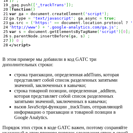
18

]
)
;
19

_gaq
.
push
(
[
'_trackTrans'
]
)
;
20

(
function
(
)
21

var
 да 
=
 document
.
createElement
(
'script'
)
;
22

ga
.
type 
=
'text/javascript'
;
 ga
.
async 
=
true
;
23

ga
.
src 
=
(
'https:'
==
 document
.
location
.
protocol ? 
'
24

'http://www'
)
+
'.google-analytics.com/ga.js'
;
25

var
 s 
=
 document
.
getElementsByTagName
(
'script'
)
[
0
]
;
26

s
.
parentNode
.
insertBefore
(
ga
,
 s
)
;
27

}
)
0
;
</script>
В этом примере мы добавили в код GATC три
дополнительных строки:
строка транзакции, определенная addTrans, которая
представляет собой список разделенных запятыми
значений, заключенных в кавычки;
строка товарной позиции, определенная _addltem,
которая представляет собой список разделенных
запятыми значений, заключенных в кавычки;
вызов JavaScript-функции _trackTrans, отправляющей
информацию о транзакции и товарной позиции в
Google Analytics.
Порядок этих строк в коде GATC важен, поэтому сохраняйте
указанный в этом примере порядок следования строк в своей