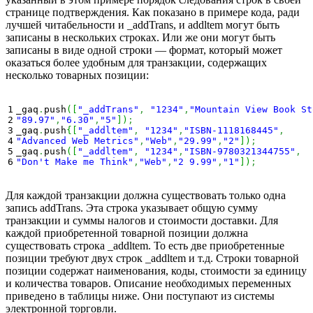
странице подтверждения. Как показано в примере кода, ради
лучшей читабельности и _addTrans, и addltem могут быть
записаны в нескольких строках. Или же они могут быть
записаны в виде одной строки — формат, который может
оказаться более удобным для транзакции, содержащих
несколько товарных позиции:
1

_gaq
.
push
(
[
"_addTrans"
,
"1234"
,
"Mountain View Book St
2

"89.97"
,
"6.30"
,
"5"
]
)
;
3

_gaq
.
push
{
[
"_addltem"
,
"1234"
,
"ISBN-1118168445"
,
4

"Advanced Web Metrics"
,
"Web"
,
"29.99"
,
"2"
]
)
;
5

_gaq
.
push
(
[
"_addltem"
,
"1234"
,
"ISBN-9780321344755"
,
"Don't Make me Think"
,
"Web"
,
"2 9.99"
,
"1"
]
)
;
Для каждой транзакции должна существовать только одна
запись addTrans. Эта строка указывает общую сумму
транзакции и суммы налогов и стоимости доставки. Для
каждой приобретенной товарной позиции должна
существовать строка _addltem. То есть две приобретенные
позиции требуют двух строк _addltem и т.д. Строки товарной
позиции содержат наименования, коды, стоимости за единицу
и количества товаров. Описание необходимых переменных
приведено в таблицы ниже. Они поступают из системы
электронной торговли.