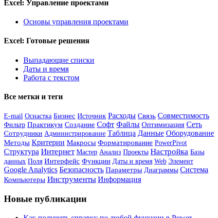
Excel: Управление проектами
Основы управления проектами
Excel: Готовые решения
Выпадающие списки
Даты и время
Работа с текстом
Все метки и теги
Бизнес
Расходы
Совместимость
Источник
Связь
E-mail
Оснастка
Софт
Файлы
Сеть
Практикум
Создание
Оптимизация
Фильтр
Сотрудники
Таблица
Данные
Оборудование
Администрирование
Критерии
Форматирование
Методы
Макросы
PowerPivot
Интернет
Настройка
Структура
Мастер
Анализ
Базы
Проекты
данных
Интерфейс
Функции
Элемент
Поля
Даты и время
Web
Google Analytics
Безопасность
Система
Параметры
Диаграммы
Инструменты
Информация
Компьютеры
Новые публикации
Как получить справку по любой функции в Power