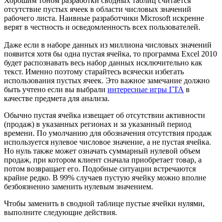
Хорошим тоном разработки сводных таблиц считается
отсутствие пустых ячеек в области числовых значений
рабочего листа. Наивные разработчики Microsoft искренне
верят в честность и осведомленность всех пользователей.
Даже если в наборе данных из миллиона числовых значений
появится хотя бы одна пустая ячейка, то программа Excel 2010
будет распознавать весь набор данных исключительно как
текст. Именно поэтому старайтесь всячески избегать
использования пустых ячеек. Это важное замечание должно
быть учтено если вы выбрали
интересные игры ГТА
в
качестве предмета для анализа.
Обычно пустая ячейка извещает об отсутствии активности
(продаж) в указанных регионах и за указанный период
времени. По умолчанию для обозначения отсутствия продаж
используется нулевое числовое значение, а не пустая ячейка.
Но нуль также может означать суммарный нулевой объем
продаж, при котором клиент сначала приобретает товар, а
потом возвращает его. Подобные ситуации встречаются
крайне редко. В 99% случаев пустую ячейку можно вполне
безбоязненно заменить нулевым значением.
Чтобы заменить в сводной таблице пустые ячейки нулями,
выполните следующие действия.