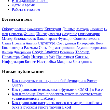
Выпадающие списки
Даты и время
Работа с текстом
Все метки и теги
Оборудование
Критерии
Данные
PowerPivot
Методы
Элемент
E-
Инструменты
Файлы
Создание
Оптимизация
mail
Оснастка
Безопасность
Совместимость
Мастер
Функции
Даты и время
Структура
Сотрудники
Связь
Анализ
Интерфейс
Проекты
Поля
Расходы
Сеть
Форматирование
Компьютеры
Администрирование
Google Analytics
Таблица
Источник
Фильтр
Диаграммы
Интернет
Софт
Система
Параметры
Практикум
Web
Настройка
Информация
Бизнес
Макросы
Базы данных
Новые публикации
Как получить справку по любой функции в Power
Query?
Как правильно использовать функцию СМЕЩ в Excel
Как в таблице Excel проверить текст на соответствие
установленному шаблону
Как правильно настроить поиск и замену английских
букв в русском тексте таблиц Excel