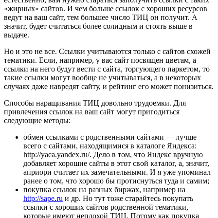
«жирных» сайтов. И чем больше ссылок с хороших ресурсов
ведут на ваш сайт, тем большее число ТИЦ он получит. А
значит, будет считаться более солидным и стоять выше в
выдаче.
Но и это не все. Ссылки учитываются только с сайтов схожей
тематики. Если, например, у вас сайт посвящен цветам, а
ссылки на него будут вести с сайта, торгующего паркетом, то
такие ссылки могут вообще не учитываться, а в некоторых
случаях даже навредят сайту, и рейтинг его может понизиться.
Способы наращивания ТИЦ довольно трудоемки. Для
привлечения ссылок на ваш сайт могут пригодиться
следующие методы:
обмен ссылками с родственными сайтами — лучше
всего с сайтами, находящимися в каталоге Яндекса:
http://yaca.yandex.ru/. Дело в том, что Яндекс вручную
добавляет хорошие сайты в этот свой каталог, а, значит,
априори считает их замечательными. И я уже упоминал
ранее о том, что хорошо бы протиснуться туда и самим;
покупка ссылок на разных биржах, например на
http://sape.ru
и др. Но тут тоже старайтесь покупать
ссылки с хороших сайтов родственной тематики,
которые имеют неплохой ТИЦ. Потому как покупка