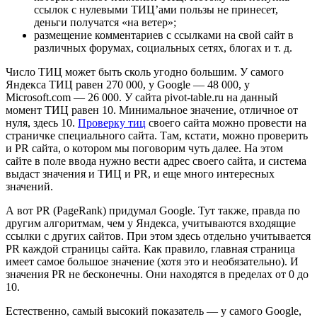
ссылок с нулевыми ТИЦ’ами пользы не принесет,
деньги получатся «на ветер»;
размещение комментариев с ссылками на свой сайт в
различных форумах, социальных сетях, блогах и т. д.
Число ТИЦ может быть сколь угодно большим. У самого
Яндекса ТИЦ равен 270 000, у Google — 48 000, у
Microsoft.com — 26 000. У сайта pivot-table.ru на данный
момент ТИЦ равен 10. Минимальное значение, отличное от
нуля, здесь 10.
Проверку тиц
своего сайта можно провести на
страничке специального сайта. Там, кстати, можно проверить
и PR сайта, о котором мы поговорим чуть далее. На этом
сайте в поле ввода нужно вести адрес своего сайта, и система
выдаст значения и ТИЦ и PR, и еще много интересных
значений.
А вот PR (PageRank) придумал Google. Тут также, правда по
другим алгоритмам, чем у Яндекса, учитываются входящие
ссылки с других сайтов. При этом здесь отдельно учитывается
PR каждой страницы сайта. Как правило, главная страница
имеет самое большое значение (хотя это и необязательно). И
значения PR не бесконечны. Они находятся в пределах от 0 до
10.
Естественно, самый высокий показатель — у самого Google,