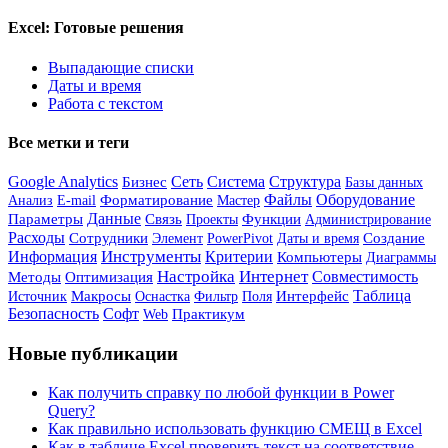
Excel: Готовые решения
Выпадающие списки
Даты и время
Работа с текстом
Все метки и теги
Google Analytics
Бизнес
Сеть
Система
Структура
Базы данных
Форматирование
Файлы
Оборудование
Анализ
Мастер
E-mail
Данные
Параметры
Связь
Функции
Администрирование
Проекты
Расходы
Сотрудники
Элемент
PowerPivot
Создание
Даты и время
Инструменты
Информация
Критерии
Компьютеры
Диаграммы
Настройка
Интернет
Совместимость
Методы
Оптимизация
Таблица
Источник
Макросы
Интерфейс
Оснастка
Фильтр
Поля
Безопасность
Софт
Практикум
Web
Новые публикации
Как получить справку по любой функции в Power
Query?
Как правильно использовать функцию СМЕЩ в Excel
Как в таблице Excel проверить текст на соответствие