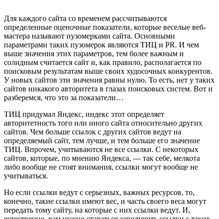
Для каждого сайта со временем рассчитываются
определенные оценочные показатели, которые веселые веб-
мастера называют пузомерками сайта. Основными
параметрами таких пузомерок являются ТИЦ и PR. И чем
выше значения этих параметров, тем более важным и
солидным считается сайт и, как правило, располагается по
поисковым результатам выше своих худосочных конкурентов.
У новых сайтов эти значения равны нулю. То есть, нет у таких
сайтов никакого авторитета в глазах поисковых систем. Вот и
разберемся, что это за показатели…
ТИЦ придумал Яндекс, индекс этот определяет
авторитетность того или иного сайта относительно других
сайтов. Чем больше ссылок с других сайтов ведут на
определяемый сайт, тем лучше, и тем больше его значение
ТИЦ. Впрочем, учитываются не все ссылки. С некоторых
сайтов, которые, по мнению Яндекса, — так себе, мелкота
либо вообще не стоят внимания, ссылки могут вообще не
учитываться.
Но если ссылки ведут с серьезных, важных ресурсов, то,
конечно, такие ссылки имеют вес, и часть своего веса могут
передать тому сайту, на которые с них ссылки ведут. И,
естественно, вам нужно стараться заполучить ссылки с таких